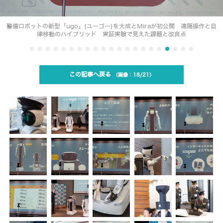
警備ロボットの新型「ugo」(ユーゴー)を大成とMiraが初公開 遠隔操作と自
律移動のハイブリッド 実証実験で見えた課題と改良点
この記事へ戻る
18/21