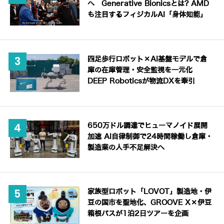
へ Generative Bionicsとは? AMD
も注目するフィジカルAI「身体知能」
四足歩行ロボット×AI基盤モデルで倉
庫の在庫管理・安全監視を一元化
DEEP Roboticsが物流DXを牽引
650万ドル調達でヒューマノイド展開
加速 AI自律制御で24時間稼働し倉庫・
製造業の人手不足解決へ
家族型ロボット「LOVOT」製造地・伊
豆の国市を聖地化、GROOVE X×伊豆
箱根バスが1泊2日ツアーを企画