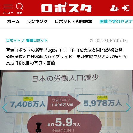
ホーム
ランキング
ロボット・AI用語集
開催予定のセミナ
ロボット
警備ロボット
2020.2.21 Fri 15:18
警備ロボットの新型「ugo」(ユーゴー)を大成とMiraが初公開
遠隔操作と自律移動のハイブリッド 実証実験で見えた課題と改
良点 18枚目の写真・画像