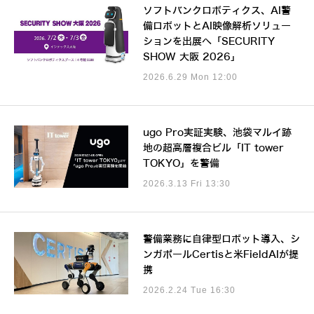
ソフトバンクロボティクス、AI警
備ロボットとAI映像解析ソリュー
ションを出展へ「SECURITY
SHOW 大阪 2026」
2026.6.29 Mon 12:00
ugo Pro実証実験、池袋マルイ跡
地の超高層複合ビル「IT tower
TOKYO」を警備
2026.3.13 Fri 13:30
警備業務に自律型ロボット導入、シ
ンガポールCertisと米FieldAIが提
携
2026.2.24 Tue 16:30