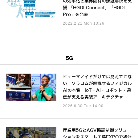
の効率化と業界固有の課題解決を支
援 「HGDI Connect」「HGDI
Pro」を発表
2022.2.21 Mon 13:26
5G
ヒューマノイドだけでは見えてこな
い ソラコムが解説するフィジカル
AIの本質 IoT・AI・ロボット・通
信が支える実装アーキテクチャー
2026.6.30 Tue 14:00
産業用5GとAGV協調制御ソリュー
ションをスマート工場EXPOで初公