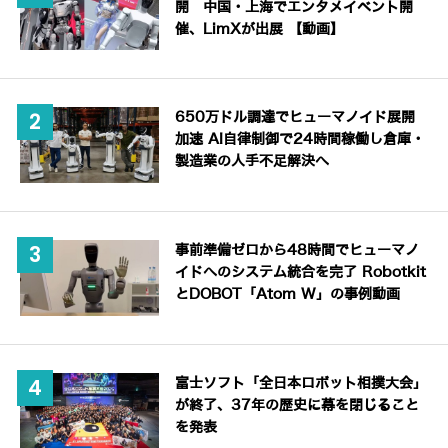
開 中国・上海でエンタメイベント開
催、LimXが出展 【動画】
650万ドル調達でヒューマノイド展開
加速 AI自律制御で24時間稼働し倉庫・
製造業の人手不足解決へ
事前準備ゼロから48時間でヒューマノ
イドへのシステム統合を完了 Robotkit
とDOBOT「Atom W」の事例動画
富士ソフト「全日本ロボット相撲大会」
が終了、37年の歴史に幕を閉じること
を発表