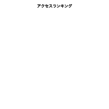
アクセスランキング
a」も公開 中国・上海でエンタメイベント開催、LimXが出展 【動画】
イド展開加速 AI自律制御で24時間稼働し倉庫・製造業の人手不足解決へ
最適化したヒューマノイド「D1」をジールスが発表 100台量産と稼働1万