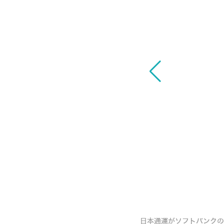
A、LiDAR、加速度センター、集荷配車シ
日本通運がソフトバンクの