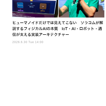
ヒューマノイドだけでは見えてこない ソラコムが解
説するフィジカルAIの本質 IoT・AI・ロボット・通
信が支える実装アーキテクチャー
2026.6.30 Tue 14:00
流麗なヒューマノイド「Lun
「触覚」で人と協働するヒューマノ