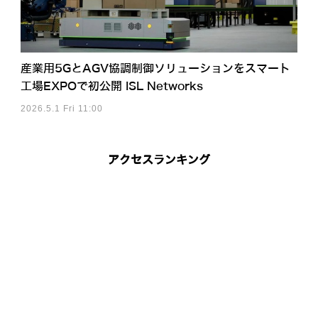
産業用5GとAGV協調制御ソリューションをスマート
工場EXPOで初公開 ISL Networks
2026.5.1 Fri 11:00
アクセスランキング
a」も公開 中国・上海でエンタメイベント開催、LimXが出展 【動画】
イドへ Generative Bionicsとは? AMDも注目するフィジカルAI「