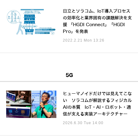
日立とソラコム、IoT導入プロセス
の効率化と業界固有の課題解決を支
援 「HGDI Connect」「HGDI
Pro」を発表
2022.2.21 Mon 13:26
5G
ヒューマノイドだけでは見えてこな
い ソラコムが解説するフィジカル
AIの本質 IoT・AI・ロボット・通
信が支える実装アーキテクチャー
2026.6.30 Tue 14:00