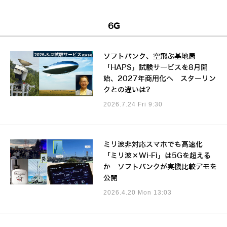
6G
ソフトバンク、空飛ぶ基地局
「HAPS」試験サービスを8月開
始、2027年商用化へ スターリン
クとの違いは?
2026.7.24 Fri 9:30
ミリ波非対応スマホでも高速化
「ミリ波×Wi-Fi」は5Gを超える
か ソフトバンクが実機比較デモを
公開
2026.4.20 Mon 13:03