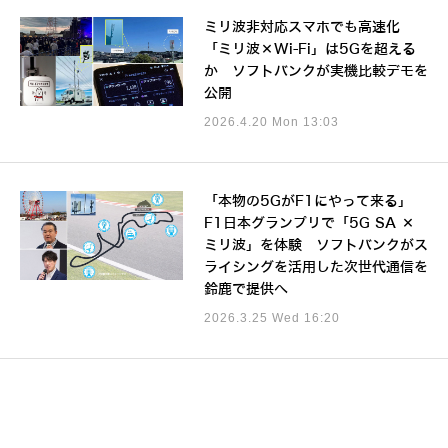
ミリ波非対応スマホでも高速化
「ミリ波×Wi-Fi」は5Gを超える
か ソフトバンクが実機比較デモを
公開
2026.4.20 Mon 13:03
「本物の5GがF1にやって来る」
F1日本グランプリで「5G SA ×
ミリ波」を体験 ソフトバンクがス
ライシングを活用した次世代通信を
鈴鹿で提供へ
2026.3.25 Wed 16:20