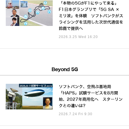
「本物の5GがF1にやって来る」
F1日本グランプリで「5G SA ×
ミリ波」を体験 ソフトバンクがス
ライシングを活用した次世代通信を
鈴鹿で提供へ
2026.3.25 Wed 16:20
Beyond 5G
ソフトバンク、空飛ぶ基地局
「HAPS」試験サービスを8月開
始、2027年商用化へ スターリン
クとの違いは?
2026.7.24 Fri 9:30