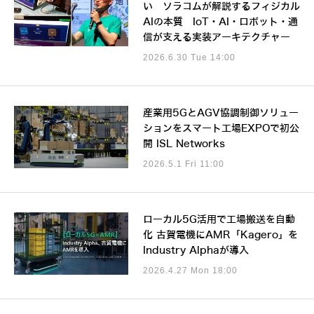
い ソラコムが解説するフィジカル
AIの本質 IoT・AI・ロボット・通
信が支える実装アーキテクチャー
2026.6.30 Tue 14:00
産業用5GとAGV協調制御ソリュー
ションをスマート工場EXPOで初公
開 ISL Networks
2026.5.1 Fri 11:00
ローカル5G活用で工場搬送を自動
化 古賀電機にAMR「Kagero」を
Industry Alphaが導入
2026.4.27 Mon 18:00