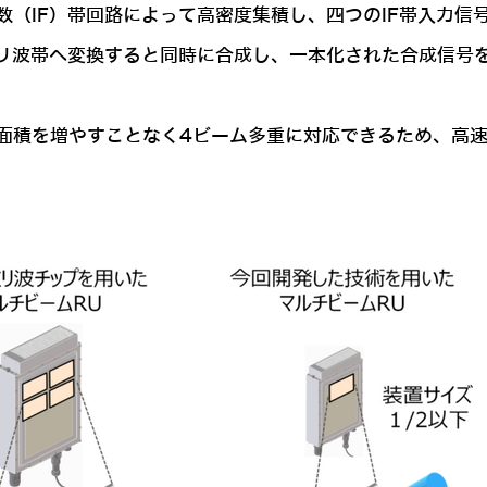
数（IF）帯回路によって高密度集積し、四つのIF帯入力信
ミリ波帯へ変換すると同時に合成し、一本化された合成信号
。
面積を増やすことなく4ビーム多重に対応できるため、高