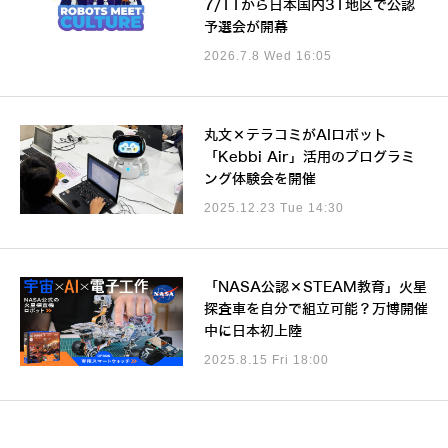
7/11から日本国内31地区で公認
予選会が開幕
2026.7.8 Wed 16:05
丸文×テラコミがAIロボット
「Kebbi Air」活用のプログラミ
ング体験会を開催
2025.12.23 Tue 14:30
「NASA公認×STEAM教育」火星
探査車を自分で組立可能？万博開催
中に日本初上陸
2025.8.15 Fri 18:00