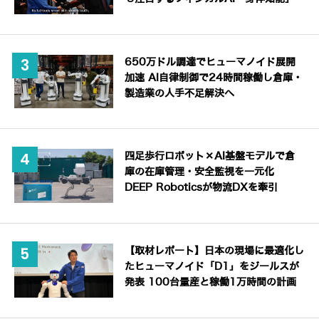
650万ドル調達でヒューマノイド展開
加速 AI自律制御で24時間稼働し倉庫・
製造業の人手不足解決へ
四足歩行ロボット×AI基盤モデルで倉
庫の在庫管理・安全監視を一元化
DEEP Roboticsが物流DXを牽引
【取材レポート】日本の現場に最適化し
たヒューマノイド「D1」をジールスが
発表 100台量産と稼働1万時間の計画