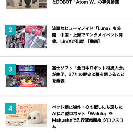
とDOBOT「Atom W」の事例動画
流麗なヒューマノイド「Luna」も公
開 中国・上海でエンタメイベント開
催、LimXが出展 【動画】
富士ソフト「全日本ロボット相撲大会」
が終了、37年の歴史に幕を閉じること
を発表
ペット禁止物件・心の癒しにも適した
AIねこ型ロボット「Walulu」を
Makuakeで先行販売開始 グロウスコ
ム