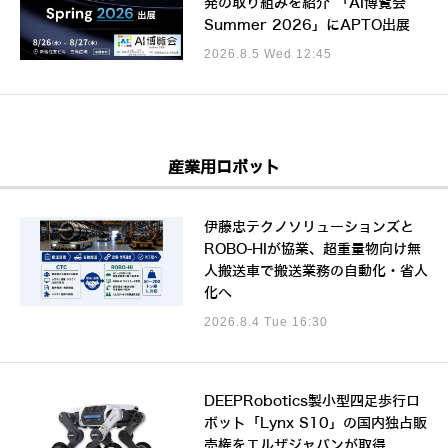
発の取り組みを紹介 「AI博覧会
Summer 2026」にAPTO出展
2026.8.5 Wed 12:45
産業用ロボット
伊藤忠テクノソリューションズと
ROBO-HIが協業、超重量物向け無
人搬送車で搬送業務の自動化・省人
化へ
2026.8.4 Tue 16:30
DEEPRobotics製小型四足歩行ロ
ボット「Lynx S10」の国内独占販
売権をエルザジャパンが取得