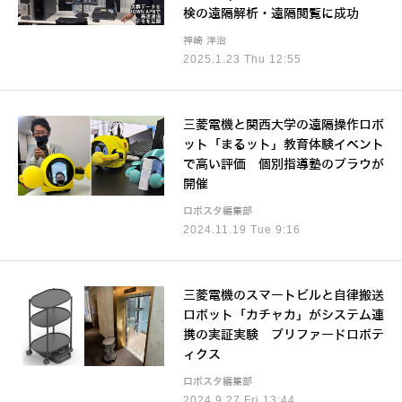
検の遠隔解析・遠隔閲覧に成功
神崎 洋治
2025.1.23 Thu 12:55
三菱電機と関西大学の遠隔操作ロボ
ット「まるット」教育体験イベント
で高い評価 個別指導塾のプラウが
開催
ロボスタ編集部
2024.11.19 Tue 9:16
三菱電機のスマートビルと自律搬送
ロボット「カチャカ」がシステム連
携の実証実験 プリファードロボテ
ィクス
ロボスタ編集部
2024.9.27 Fri 13:44