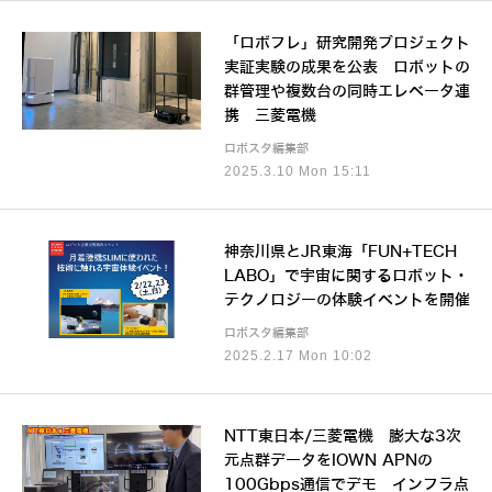
「ロボフレ」研究開発プロジェクト
実証実験の成果を公表 ロボットの
群管理や複数台の同時エレベータ連
携 三菱電機
ロボスタ編集部
2025.3.10 Mon 15:11
神奈川県とJR東海「FUN+TECH
LABO」で宇宙に関するロボット・
テクノロジーの体験イベントを開催
ロボスタ編集部
2025.2.17 Mon 10:02
NTT東日本/三菱電機 膨大な3次
元点群データをIOWN APNの
100Gbps通信でデモ インフラ点