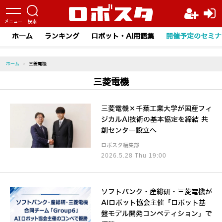
ホーム
ランキング
ロボット・AI用語集
開催予定のセミナ
ホーム
›
三菱電機
三菱電機
三菱電機×千葉工業大学が国産フィ
ジカルAI技術の基本協定を締結 共
創センター設立へ
ロボスタ編集部
2026.5.28 Thu 19:00
ソフトバンク・産総研・三菱電機が
AIロボット協会主催「ロボット基
盤モデル開発コンペティション」で