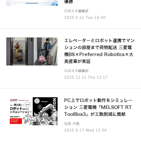
優勝
ロボスタ編集部
2026.5.12 Tue 16:00
エレベーターとロボット連携でマン
ションの部屋まで荷物配送 三菱電
機BS×Preferred Robotics×大
英産業が実証
ロボスタ編集部
2025.12.11 Thu 13:17
PC上でロボット動作をシミュレー
ション 三菱電機「MELSOFT RT
ToolBox3」が工数削減に貢献
杉田 大樹
2025.9.17 Wed 12:00