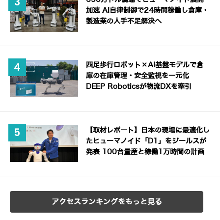
加速 AI自律制御で24時間稼働し倉庫・
製造業の人手不足解決へ
四足歩行ロボット×AI基盤モデルで倉
庫の在庫管理・安全監視を一元化
DEEP Roboticsが物流DXを牽引
【取材レポート】日本の現場に最適化し
たヒューマノイド「D1」をジールスが
発表 100台量産と稼働1万時間の計画
アクセスランキングをもっと見る