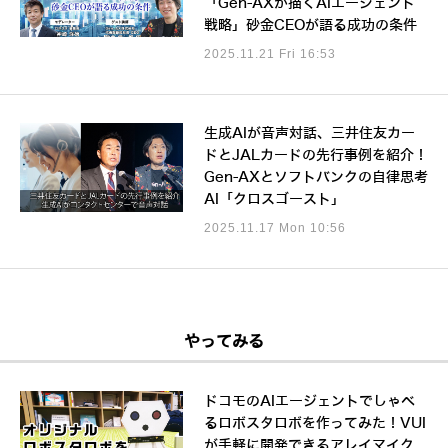
「Gen-AXが描くAIエージェント
戦略」砂金CEOが語る成功の条件
2025.11.21 Fri 16:53
生成AIが音声対話、三井住友カー
ドとJALカードの先行事例を紹介！
Gen-AXとソフトバンクの自律思考
AI「クロスゴースト」
2025.11.17 Mon 10:56
やってみる
ドコモのAIエージェントでしゃべ
るロボスタロボを作ってみた！VUI
が手軽に開発できるアレイマイク