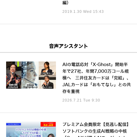
編）
2019.1.30 Wed 15:43
音声アシスタント
AIの電話応対「X-Ghost」開始半
年で27社、年間7,000万コール規
模へ 三井住友カードは「完結」、
JALカードは「おもてなし」との共
存を重視
2026.7.21 Tue 9:30
プレミアム会員限定【見逃し配信】
ソフトバンクの生成AI戦略の中核