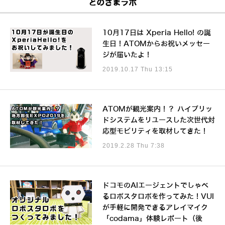
とのさまラボ
10月17日は Xperia Hello! の誕
生日！ATOMからお祝いメッセー
ジが届いたよ！
2019.10.17 Thu 13:15
ATOMが観光案内！？ ハイブリッ
ドシステムをリユースした次世代対
応型モビリティを取材してきた！
2019.2.28 Thu 7:38
ドコモのAIエージェントでしゃべ
るロボスタロボを作ってみた！VUI
が手軽に開発できるアレイマイク
「codama」体験レポート（後