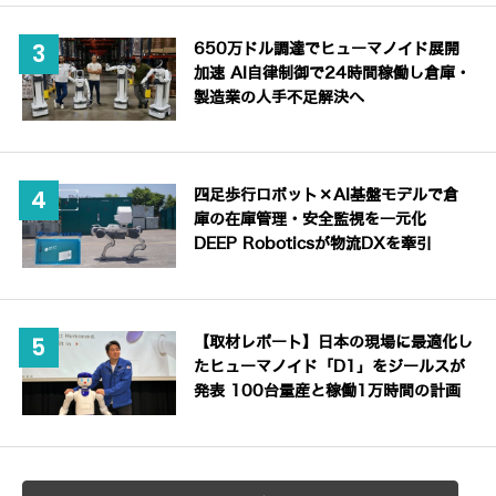
650万ドル調達でヒューマノイド展開
加速 AI自律制御で24時間稼働し倉庫・
製造業の人手不足解決へ
四足歩行ロボット×AI基盤モデルで倉
庫の在庫管理・安全監視を一元化
DEEP Roboticsが物流DXを牽引
【取材レポート】日本の現場に最適化し
たヒューマノイド「D1」をジールスが
発表 100台量産と稼働1万時間の計画