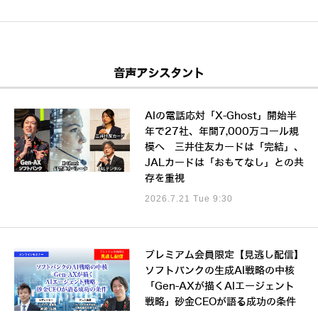
音声アシスタント
AIの電話応対「X-Ghost」開始半
年で27社、年間7,000万コール規
模へ 三井住友カードは「完結」、
JALカードは「おもてなし」との共
存を重視
2026.7.21 Tue 9:30
プレミアム会員限定【見逃し配信】
ソフトバンクの生成AI戦略の中核
「Gen-AXが描くAIエージェント
戦略」砂金CEOが語る成功の条件