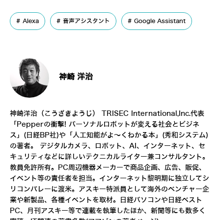
Alexa
音声アシスタント
Google Assistant
神崎 洋治
神崎洋治（こうざきようじ）
TRISEC International,Inc.
代表
「
Pepperの衝撃! パーソナルロボットが変える社会とビジネ
ス
」(日経BP社)や「
人工知能がよ～くわかる本
」(秀和システム)
の著者。 デジタルカメラ、ロボット、AI、インターネット、セ
キュリティなどに詳しいテクニカルライター兼コンサルタント。
教員免許所有。PC周辺機器メーカーで商品企画、広告、販促、
イベント等の責任者を担当。インターネット黎明期に独立してシ
リコンバレーに渡米。アスキー特派員として海外のベンチャー企
業や新製品、各種イベントを取材。日経パソコンや日経ベスト
PC、月刊アスキー等で連載を執筆したほか、新聞等にも数多く