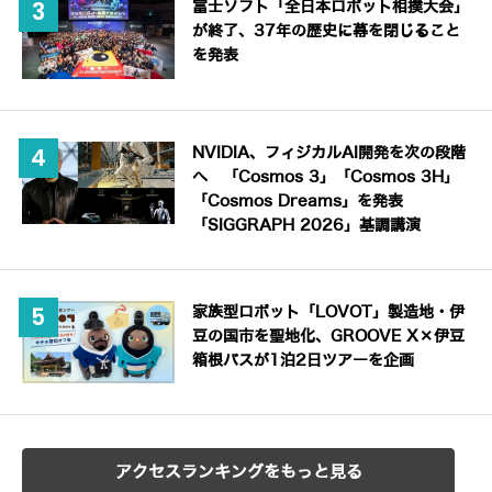
富士ソフト「全日本ロボット相撲大会」
が終了、37年の歴史に幕を閉じること
を発表
NVIDIA、フィジカルAI開発を次の段階
へ 「Cosmos 3」「Cosmos 3H」
「Cosmos Dreams」を発表
「SIGGRAPH 2026」基調講演
家族型ロボット「LOVOT」製造地・伊
豆の国市を聖地化、GROOVE X×伊豆
箱根バスが1泊2日ツアーを企画
アクセスランキングをもっと見る