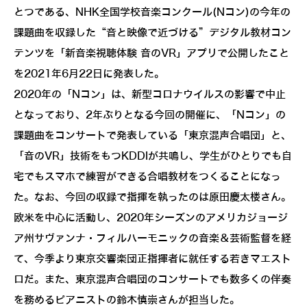
とつである、NHK全国学校音楽コンクール(Nコン)の今年の
課題曲を収録した“音と映像で近づける”デジタル教材コン
テンツを「新音楽視聴体験 音のVR」アプリで公開したこと
を2021年6月22日に発表した。
2020年の「Nコン」は、新型コロナウイルスの影響で中止
となっており、2年ぶりとなる今回の開催に、「Nコン」の
課題曲をコンサートで発表している「東京混声合唱団」と、
「音のVR」技術をもつKDDIが共鳴し、学生がひとりでも自
宅でもスマホで練習ができる合唱教材をつくることになっ
た。なお、今回の収録で指揮を執ったのは原田慶太楼さん。
欧米を中心に活動し、2020年シーズンのアメリカジョージ
ア州サヴァンナ・フィルハーモニックの音楽＆芸術監督を経
て、今季より東京交響楽団正指揮者に就任する若きマエスト
ロだ。また、東京混声合唱団のコンサートでも数多くの伴奏
を務めるピアニストの鈴木慎崇さんが担当した。