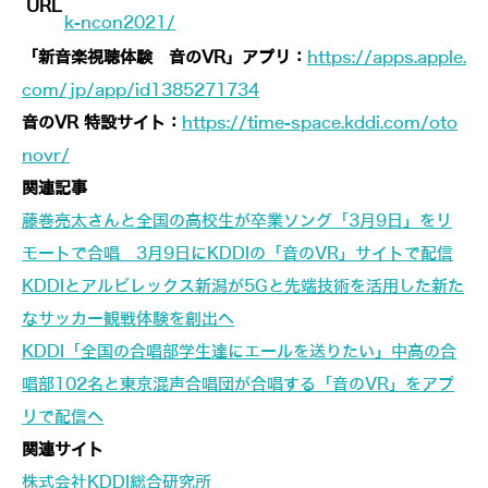
URL
k-ncon2021/
「新音楽視聴体験 音のVR」アプリ：
https://apps.apple.
com/jp/app/id1385271734
音のVR 特設サイト：
https://time-space.kddi.com/oto
novr/
関連記事
藤巻亮太さんと全国の高校生が卒業ソング「3月9日」をリ
モートで合唱 3月9日にKDDIの「音のVR」サイトで配信
KDDIとアルビレックス新潟が5Gと先端技術を活用した新た
なサッカー観戦体験を創出へ
KDDI「全国の合唱部学生達にエールを送りたい」中高の合
唱部102名と東京混声合唱団が合唱する「音のVR」をアプ
リで配信へ
関連サイト
株式会社KDDI総合研究所