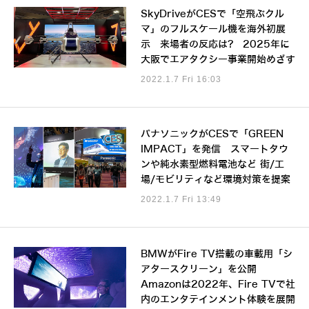
SkyDriveがCESで「空飛ぶクル
マ」のフルスケール機を海外初展
示 来場者の反応は? 2025年に
大阪でエアタクシー事業開始めざす
2022.1.7 Fri 16:03
パナソニックがCESで「GREEN
IMPACT」を発信 スマートタウ
ンや純水素型燃料電池など 街/工
場/モビリティなど環境対策を提案
2022.1.7 Fri 13:49
BMWがFire TV搭載の車載用「シ
アタースクリーン」を公開
Amazonは2022年、Fire TVで社
内のエンタテインメント体験を展開