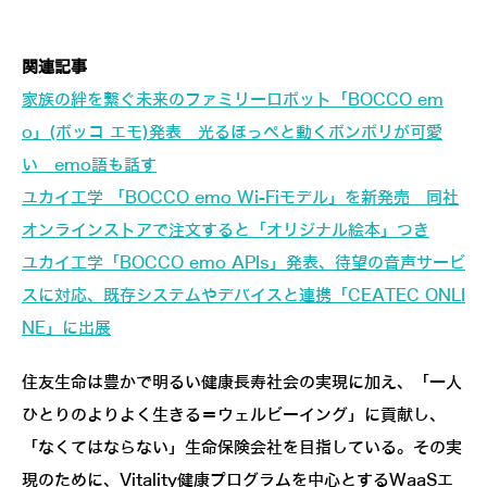
関連記事
家族の絆を繋ぐ未来のファミリーロボット「BOCCO em
o」(ボッコ エモ)発表 光るほっぺと動くボンボリが可愛
い emo語も話す
ユカイ工学 「BOCCO emo Wi-Fiモデル」を新発売 同社
オンラインストアで注文すると「オリジナル絵本」つき
ユカイ工学「BOCCO emo APIs」発表、待望の音声サービ
スに対応、既存システムやデバイスと連携「CEATEC ONLI
NE」に出展
住友生命は豊かで明るい健康長寿社会の実現に加え、「一人
ひとりのよりよく生きる＝ウェルビーイング」に貢献し、
「なくてはならない」生命保険会社を目指している。その実
現のために、Vitality健康プログラムを中心とするWaaSエ