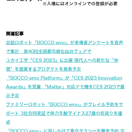
※入場にはオンラインでの登録が必要
関連記事
会話ロボット「BOCCO emo」が来場者アンケートを音声
で集計 第40回全国都市緑化仙台フェアで
ユカイ工学「CES 2023」に出展 現代人への新たな“休
憩”を提案するプロダクトを発表予定
「BOCCO emo Platform」が「CES 2023 Innovation
Awards」を受賞 「Matter」対応デモ機をCES 2023で展
示予定
ファミリーロボット「BOCCO emo」がフレイル予防をサ
ポート 3社合同実証で体力年齢マイナス27歳の若返りを達
成
「BOCCO emo」に話しかけて乗合タクシーを簡単予約 宇