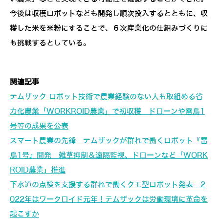
今後は収穫ロボットなども開発し順次投入するとともに、収
穫した米を米粉にすることで、６次産業化の仕組みづくりに
も挑戦するとしている。
関連記事
テムザック ロボット技術で農業経験のない人も取組める省
力化農業「WORKROID農業」で初収穫 ドローンや雷鳥1
号等の成果を公表
スマート農業の先鋒 テムザックが群れで働くロボット『雷
鳥1号』開発 雑草抑制＆遠隔監視、ドローンなど「WORK
ROID農業」推進
下水道の点検を支援する群れで働くクモ型ロボット発表 2
022年はワークロイド元年！テムザックは労働環境に革命を
起こすか