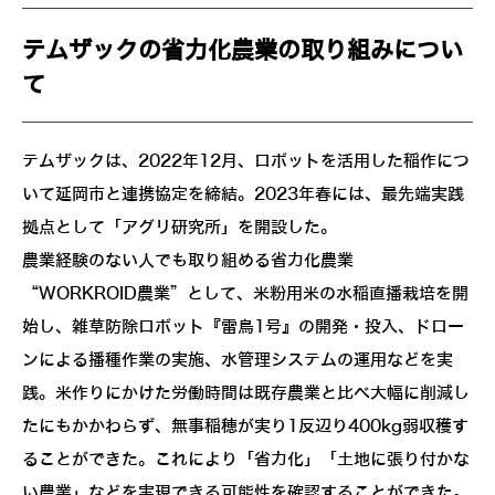
テムザックの省力化農業の取り組みについ
て
テムザックは、2022年12月、ロボットを活用した稲作につ
いて延岡市と連携協定を締結。2023年春には、最先端実践
拠点として「アグリ研究所」を開設した。
農業経験のない人でも取り組める省力化農業
“WORKROID農業”として、米粉用米の水稲直播栽培を開
始し、雑草防除ロボット『雷鳥1号』の開発・投入、ドロー
ンによる播種作業の実施、水管理システムの運用などを実
践。米作りにかけた労働時間は既存農業と比べ大幅に削減し
たにもかかわらず、無事稲穂が実り1反辺り400kg弱収穫す
ることができた。これにより「省力化」「土地に張り付かな
い農業」などを実現できる可能性を確認することができた。