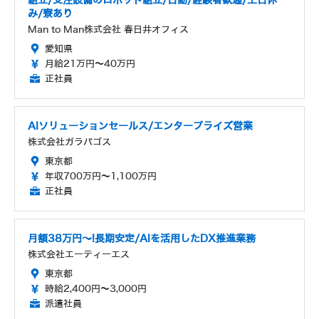
組立/受注設備のロボット組立/日勤/経験者歓迎/土日休
み/寮あり
Man to Man株式会社 春日井オフィス
愛知県
月給21万円～40万円
正社員
AIソリューションセールス/エンタープライズ営業
株式会社ガラパゴス
東京都
年収700万円～1,100万円
正社員
月額38万円～!長期安定/AIを活用したDX推進業務
株式会社エーティーエス
東京都
時給2,400円～3,000円
派遣社員