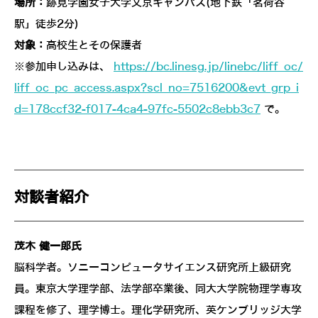
場所：
跡見学園女子大学文京キャンパス(地下鉄「茗荷谷
駅」徒歩2分)
対象：
高校生とその保護者
※参加申し込みは、
https://bc.linesg.jp/linebc/liff_oc/
liff_oc_pc_access.aspx?scl_no=7516200&evt_grp_i
d=178ccf32-f017-4ca4-97fc-5502c8ebb3c7
で。
対談者紹介
茂木 健一郎氏
脳科学者。ソニーコンピュータサイエンス研究所上級研究
員。東京大学理学部、法学部卒業後、同大大学院物理学専攻
課程を修了、理学博士。理化学研究所、英ケンブリッジ大学