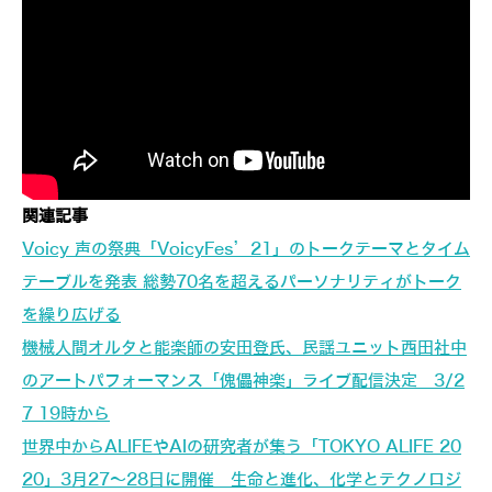
関連記事
Voicy 声の祭典「VoicyFes’21」のトークテーマとタイム
テーブルを発表 総勢70名を超えるパーソナリティがトーク
を繰り広げる
機械人間オルタと能楽師の安田登氏、民謡ユニット西田社中
のアートパフォーマンス「傀儡神楽」ライブ配信決定 3/2
7 19時から
世界中からALIFEやAIの研究者が集う「TOKYO ALIFE 20
20」3月27～28日に開催 生命と進化、化学とテクノロジ