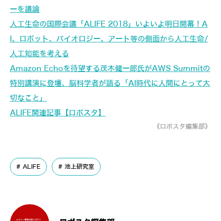
ーを議論
人工生命の国際会議「ALIFE 2018」いよいよ明日開幕！A
I、ロボット、バイオロジー、アート等の側面から人工生命/
人工知能を考える
Amazon Echoを待望する茂木健一郎氏がAWS Summitの
特別講演に登壇、脳科学者が語る「AI時代に人間にとって大
切なこと」
ALIFE関連記事【ロボスタ】
《ロボスタ編集部》
ALIFE
池上研究室