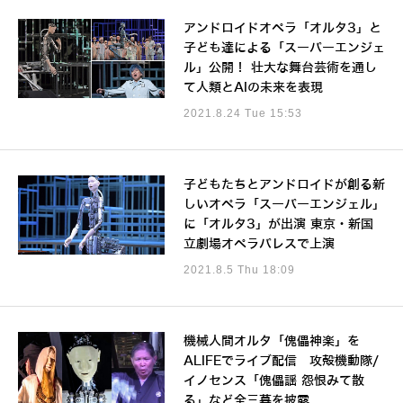
アンドロイドオペラ「オルタ3」と
子ども達による「スーパーエンジェ
ル」公開！ 壮大な舞台芸術を通し
て人類とAIの未来を表現
2021.8.24 Tue 15:53
子どもたちとアンドロイドが創る新
しいオペラ「スーパーエンジェル」
に「オルタ3」が出演 東京・新国
立劇場オペラパレスで上演
2021.8.5 Thu 18:09
機械人間オルタ「傀儡神楽」を
ALIFEでライブ配信 攻殻機動隊/
イノセンス「傀儡謡 怨恨みて散
る」など全三幕を披露