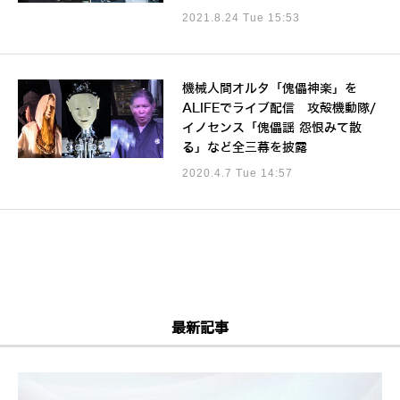
2021.8.24 Tue 15:53
機械人間オルタ「傀儡神楽」を
ALIFEでライブ配信 攻殻機動隊/
イノセンス「傀儡謡 怨恨みて散
る」など全三幕を披露
2020.4.7 Tue 14:57
最新記事