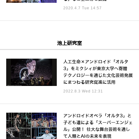
2020.4.7 Tue 14:57
池上研究室
人工生命×アンドロイド「オルタ
3」をミクシィが東京大学へ寄贈
テクノロジーを通じた文化芸術発展
にまつわる研究促進に活用
2022.8.3 Wed 12:31
アンドロイドオペラ「オルタ3」と
子ども達による「スーパーエンジェ
ル」公開！ 壮大な舞台芸術を通し
て人類とAIの未来を表現