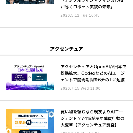
「デジタルツイン×フィジカルAI
が導くロボット実装の未来」
2026.5.12 Tue 10:45
アクセンチュア
アクセンチュアとOpenAIが日本で
提携拡大、CodexなどのAIエージ
ェントで開発期間を6分の1に短縮
2026.7.15 Wed 11:00
買い物を頼むなら親友よりAIエー
ジェント？74%が示す購買行動の
大変革【アクセンチュア調査】