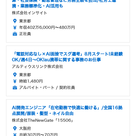
算・社会保険・勤怠管理など労務全般を担当/社労士連
携・業務標準化・AI活用も
株式会社インサイト
東京都
年収402万6,000円～480万円
正社員
「電話対応なし×AI面接でスグ選考」8月スタート!未経験
OK/週4日～OK!au携帯に関する事務のお仕事
アルティウスリンク株式会社
東京都
時給1,480円
アルバイト・パート / 契約社員
AI開発エンジニア「在宅勤務で快適に働ける」/全国16拠
点展開/服装・髪型・ネイル自由
株式会社TheNewGate「15506」
大阪府
月給30万円～70万円