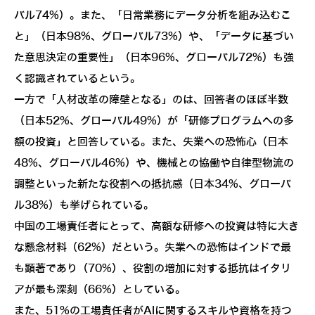
バル74%）。また、「日常業務にデータ分析を組み込むこ
と」（日本98%、グローバル73%）や、「データに基づい
た意思決定の重要性」（日本96%、グローバル72%）も強
く認識されているという。
一方で「人材改革の障壁となる」のは、回答者のほぼ半数
（日本52%、グローバル49%）が「研修プログラムへの多
額の投資」と回答している。また、失業への恐怖心（日本
48%、グローバル46%）や、機械との協働や自律型物流の
調整といった新たな役割への抵抗感（日本34%、グローバ
ル38%）も挙げられている。
中国の工場責任者にとって、高額な研修への投資は特に大き
な懸念材料（62%）だという。失業への恐怖はインドで最
も顕著であり（70%）、役割の増加に対する抵抗はイタリ
アが最も深刻（66%）としている。
また、51%の工場責任者がAIに関するスキルや資格を持つ