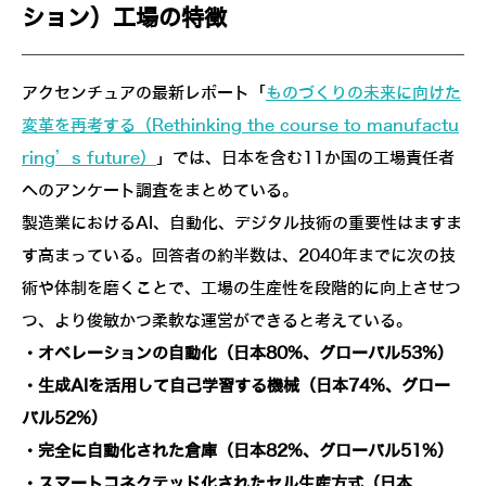
ション）工場の特徴
アクセンチュアの最新レポート「
ものづくりの未来に向けた
変革を再考する（Rethinking the course to manufactu
ring’s future）
」では、日本を含む11か国の工場責任者
へのアンケート調査をまとめている。
製造業におけるAI、自動化、デジタル技術の重要性はますま
す高まっている。回答者の約半数は、2040年までに次の技
術や体制を磨くことで、工場の生産性を段階的に向上させつ
つ、より俊敏かつ柔軟な運営ができると考えている。
・オペレーションの自動化（日本80%、グローバル53%）
・生成AIを活用して自己学習する機械（日本74%、グロー
バル52%）
・完全に自動化された倉庫（日本82%、グローバル51%）
・スマートコネクテッド化されたセル生産方式（日本