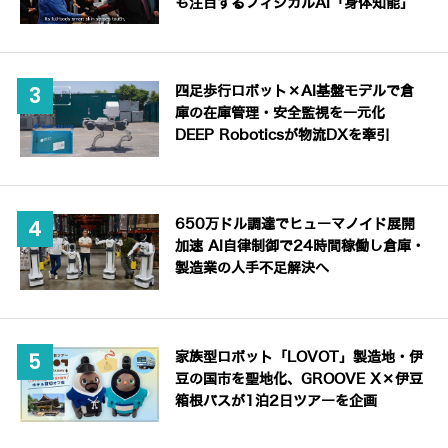
も注目するフィジカルAI「身体知能」
四足歩行ロボット×AI基盤モデルで倉
庫の在庫管理・安全監視を一元化
DEEP Roboticsが物流DXを牽引
650万ドル調達でヒューマノイド展開
加速 AI自律制御で24時間稼働し倉庫・
製造業の人手不足解決へ
家族型ロボット「LOVOT」製造地・伊
豆の国市を聖地化、GROOVE X×伊豆
箱根バスが1泊2日ツアーを企画