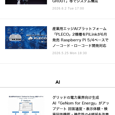
GR00T」等でシステム構成
2026.6.2 Tue 17:00
産業用エッジAIプラットフォーム
「PLECO」2機種をPiLinkが6月
発売 Raspberry Pi 5/4ベースで
ノーコード・ローコード開発対応
2026.5.25 Mon 18:30
AI
グリッドの電力業界向け生成
AI「GeNom for Energy」がアッ
プデート 回答速度・表示体験・検
索回答機能・操作性の4領域を改善