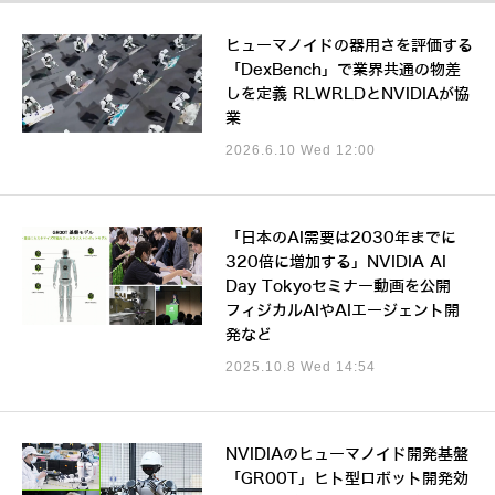
ヒューマノイドの器用さを評価する
「DexBench」で業界共通の物差
しを定義 RLWRLDとNVIDIAが協
業
2026.6.10 Wed 12:00
「日本のAI需要は2030年までに
320倍に増加する」NVIDIA AI
Day Tokyoセミナー動画を公開
フィジカルAIやAIエージェント開
発など
2025.10.8 Wed 14:54
NVIDIAのヒューマノイド開発基盤
「GR00T」ヒト型ロボット開発効