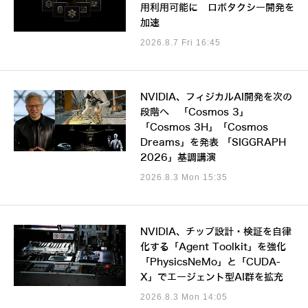
用利用可能に ロボタクシー開発を
加速
2026.8.7 Fri 16:45
NVIDIA、フィジカルAI開発を次の
段階へ 「Cosmos 3」
「Cosmos 3H」「Cosmos
Dreams」を発表 「SIGGRAPH
2026」基調講演
2026.8.3 Mon 15:35
NVIDIA、チップ設計・検証を自律
化する「Agent Toolkit」を強化
「PhysicsNeMo」と「CUDA-
X」でエージェント型AI群を拡充
2026.8.3 Mon 14:05