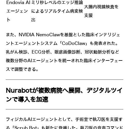
Endovia AI
ミリ秒レベルのエッジ推論
大腸内視鏡検査を
エージェン
によるリアルタイム病変検
支援
ト
出
また、NVIDIA NemoClawを基盤とした臨床インテリジェ
ントエージェントシステム「CoDoClaw」も発表された。
乳がん検診、ECG分析、眼底画像診断、冠状動脈分析など
複数分野のAIエージェントを統一された臨床インターフェー
スで調整できる。
Nurabotが複数病院へ展開、デジタルツイ
ンで導入を加速
フィジカルAIエージェントとして、手術室で執刀医を支援す
る「Scrub Bot」も新たに登場した。執刀医の音声コマンド