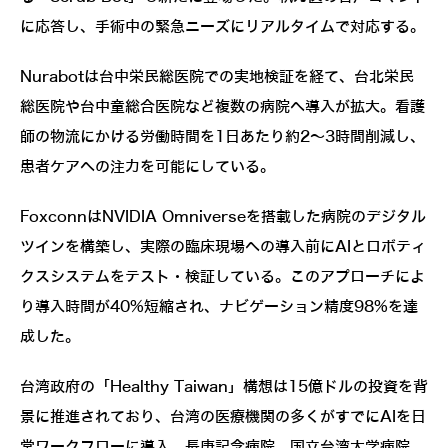
に応答し、手術中の緊急ニーズにリアルタイムで対応する。
Nurabotは台中栄民総医院での実地検証を経て、台北栄民
総医院や台中童総合医院など複数の病院へ導入が拡大。看護
師の物流にかける労働時間を1日あたり約2～3時間削減し、
患者ケアへの注力を可能にしている。
FoxconnはNVIDIA Omniverseを搭載した病院のデジタル
ツインを構築し、実際の臨床現場への導入前にAIとロボティ
クスシステムをテスト・検証している。このアプローチによ
り導入時間が40%短縮され、ナビゲーション精度98%を達
成した。
台湾政府の「Healthy Taiwan」構想は15億ドルの投資を背
景に推進されており、台湾の医療機関の多くがすでにAIを日
常ワークフローに導入。長庚記念病院、国立台湾大学病院、