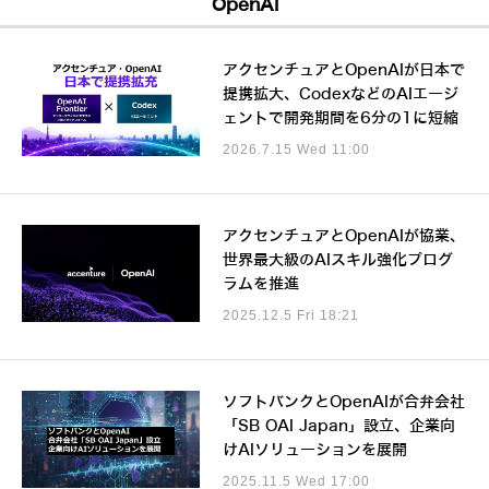
OpenAI
アクセンチュアとOpenAIが日本で
提携拡大、CodexなどのAIエージ
ェントで開発期間を6分の1に短縮
2026.7.15 Wed 11:00
アクセンチュアとOpenAIが協業、
世界最大級のAIスキル強化プログ
ラムを推進
2025.12.5 Fri 18:21
ソフトバンクとOpenAIが合弁会社
「SB OAI Japan」設立、企業向
けAIソリューションを展開
2025.11.5 Wed 17:00