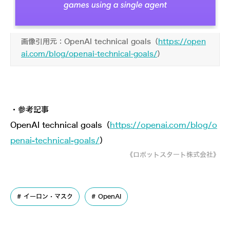
画像引用元：OpenAI technical goals（
https://open
ai.com/blog/openai-technical-goals/
）
・参考記事
OpenAI technical goals（
https://openai.com/blog/o
penai-technical-goals/
）
《ロボットスタート株式会社》
イーロン・マスク
OpenAI