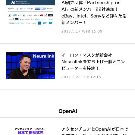
AI研究団体「Partnership on
AI」の新メンバー22社追加！
eBay、Intel、Sonyなど錚々たる
新メンバー！
2017.5.17 Wed 15:09
イーロン・マスクが新会社
Neuralinkを立ち上げー脳とコン
ピューターを接続！
2017.3.28 Tue 12:15
OpenAI
アクセンチュアとOpenAIが日本で