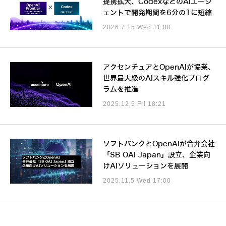
提携拡大、CodexなどのAIエージ
ェントで開発期間を6分の1に短縮
2026.7.15 Wed 11:00
アクセンチュアとOpenAIが協業、
世界最大級のAIスキル強化プログ
ラムを推進
2025.12.5 Fri 18:21
ソフトバンクとOpenAIが合弁会社
「SB OAI Japan」設立、企業向
けAIソリューションを展開
2025.11.5 Wed 17:00