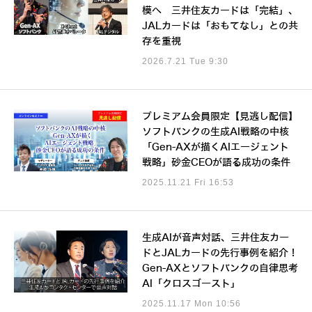
模へ 三井住友カードは「完結」、
JALカードは「おもてなし」との共
存を重視
2026.7.21 Tue 9:30
プレミアム会員限定【見逃し配信】
ソフトバンクの生成AI戦略の中核
「Gen-AXが描くAIエージェント
戦略」砂金CEOが語る成功の条件
2025.11.21 Fri 16:53
生成AIが音声対話、三井住友カー
ドとJALカードの先行事例を紹介！
Gen-AXとソフトバンクの自律思考
AI「クロスゴースト」
2025.11.17 Mon 10:56