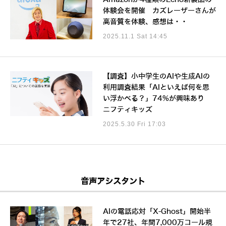
体験会を開催 カズレーザーさんが
高音質を体験、感想は・・
2025.11.1 Sat 14:45
【調査】小中学生のAIや生成AIの
利用調査結果「AIといえば何を思
い浮かべる？」74%が興味あり
ニフティキッズ
2025.5.30 Fri 17:03
音声アシスタント
AIの電話応対「X-Ghost」開始半
年で27社、年間7,000万コール規