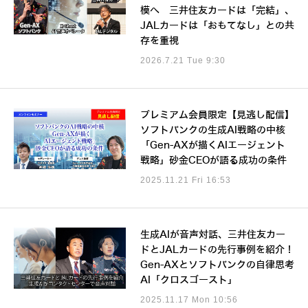
模へ 三井住友カードは「完結」、
JALカードは「おもてなし」との共
存を重視
2026.7.21 Tue 9:30
プレミアム会員限定【見逃し配信】
ソフトバンクの生成AI戦略の中核
「Gen-AXが描くAIエージェント
戦略」砂金CEOが語る成功の条件
2025.11.21 Fri 16:53
生成AIが音声対話、三井住友カー
ドとJALカードの先行事例を紹介！
Gen-AXとソフトバンクの自律思考
AI「クロスゴースト」
2025.11.17 Mon 10:56