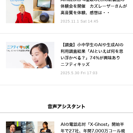
体験会を開催 カズレーザーさんが
高音質を体験、感想は・・
2025.11.1 Sat 14:45
【調査】小中学生のAIや生成AIの
利用調査結果「AIといえば何を思
い浮かべる？」74%が興味あり
ニフティキッズ
2025.5.30 Fri 17:03
音声アシスタント
AIの電話応対「X-Ghost」開始半
年で27社、年間7,000万コール規