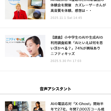
体験会を開催 カズレーザーさんが
高音質を体験、感想は・・
2025.11.1 Sat 14:45
【調査】小中学生のAIや生成AIの
利用調査結果「AIといえば何を思
い浮かべる？」74%が興味あり
ニフティキッズ
2025.5.30 Fri 17:03
音声アシスタント
AIの電話応対「X-Ghost」開始半
年で27社、年間7,000万コール規