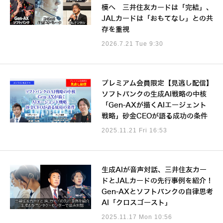
模へ 三井住友カードは「完結」、
JALカードは「おもてなし」との共
存を重視
2026.7.21 Tue 9:30
プレミアム会員限定【見逃し配信】
ソフトバンクの生成AI戦略の中核
「Gen-AXが描くAIエージェント
戦略」砂金CEOが語る成功の条件
2025.11.21 Fri 16:53
生成AIが音声対話、三井住友カー
ドとJALカードの先行事例を紹介！
Gen-AXとソフトバンクの自律思考
AI「クロスゴースト」
2025.11.17 Mon 10:56