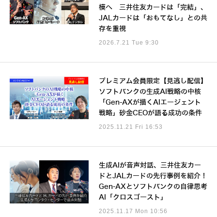
模へ 三井住友カードは「完結」、
JALカードは「おもてなし」との共
存を重視
2026.7.21 Tue 9:30
プレミアム会員限定【見逃し配信】
ソフトバンクの生成AI戦略の中核
「Gen-AXが描くAIエージェント
戦略」砂金CEOが語る成功の条件
2025.11.21 Fri 16:53
生成AIが音声対話、三井住友カー
ドとJALカードの先行事例を紹介！
Gen-AXとソフトバンクの自律思考
AI「クロスゴースト」
2025.11.17 Mon 10:56