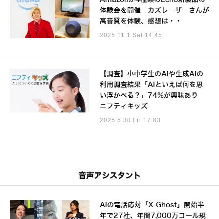
体験会を開催 カズレーザーさんが
高音質を体験、感想は・・
2025.11.1 Sat 14:45
【調査】小中学生のAIや生成AIの
利用調査結果「AIといえば何を思
い浮かべる？」74%が興味あり
ニフティキッズ
2025.5.30 Fri 17:03
音声アシスタント
AIの電話応対「X-Ghost」開始半
年で27社、年間7,000万コール規