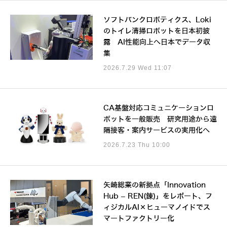
ソフトバンクロボティクス、Loki
のトイレ清掃ロボットを日本初披
露 AI性能向上へ日本でデータ収
集
2026.7.29 Wed 11:07
CA基盤対応コミュニケーションロ
ボットを一般販売 研究用途から遠
隔接客・案内サービスの実用化へ
2026.7.23 Thu 10:00
矢崎総業の新拠点「Innovation
Hub – REN(錬)」をレポート、フ
ィジカルAI×ヒューマノイドでス
マートファクトリー化