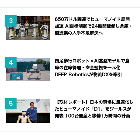
650万ドル調達でヒューマノイド展開
加速 AI自律制御で24時間稼働し倉庫・
製造業の人手不足解決へ
四足歩行ロボット×AI基盤モデルで倉
庫の在庫管理・安全監視を一元化
DEEP Roboticsが物流DXを牽引
【取材レポート】日本の現場に最適化し
たヒューマノイド「D1」をジールスが
発表 100台量産と稼働1万時間の計画