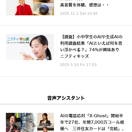
高音質を体験、感想は・・
2025.11.1 Sat 14:45
【調査】小中学生のAIや生成AIの
利用調査結果「AIといえば何を思
い浮かべる？」74%が興味あり
ニフティキッズ
2025.5.30 Fri 17:03
音声アシスタント
AIの電話応対「X-Ghost」開始半
年で27社、年間7,000万コール規
模へ 三井住友カードは「完結」、