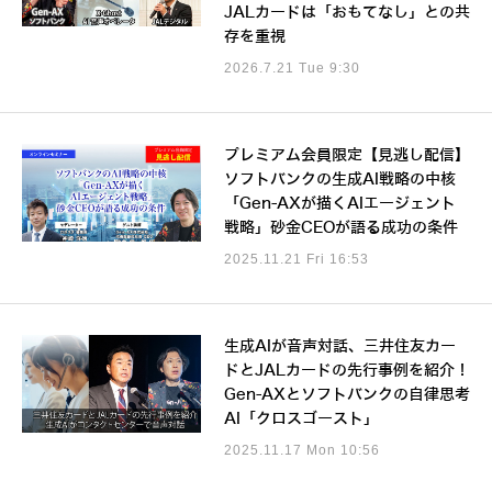
JALカードは「おもてなし」との共
存を重視
2026.7.21 Tue 9:30
プレミアム会員限定【見逃し配信】
ソフトバンクの生成AI戦略の中核
「Gen-AXが描くAIエージェント
戦略」砂金CEOが語る成功の条件
2025.11.21 Fri 16:53
生成AIが音声対話、三井住友カー
ドとJALカードの先行事例を紹介！
Gen-AXとソフトバンクの自律思考
AI「クロスゴースト」
2025.11.17 Mon 10:56