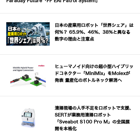
Faraday Future「FF EAI Patrol System」
日本の産業用ロボット「世界シェア」は
何%？ 65.9%、46%、38%と異なる
数字の理由と注意点
ヒューマノイド向けの超小型ハイブリッ
ドコネクター「MiniMix」をMolexが
発表 量産化のボトルネック解消へ
清掃現場の人手不足をロボットで支援、
SERTが業務用清掃ロボット
「Sveabot S100 Pro M」の全国展
開を本格化