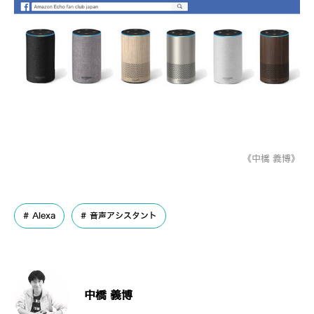
《中橋 義博》
Alexa
音声アシスタント
中橋 義博