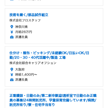
技術を磨く/部品試作組立
株式会社プロスタッフ
神奈川県
月給28万円
派遣社員
仕分け・梱包・ピッキング/未経験OK/日払いOK/日
勤/20・30・40代活躍中/製造 工場
株式会社綜合キャリアオプション
大阪府
時給1,400円～
派遣社員
正看護師・日勤のみ/第二新卒歓迎!透析室で日勤のみ正職
員の募集!24時間託児所、学童保育完備しています/病院/
託児所有り/寮・住宅手当有り