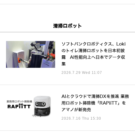
清掃ロボット
ソフトバンクロボティクス、Loki
のトイレ清掃ロボットを日本初披
露 AI性能向上へ日本でデータ収
集
2026.7.29 Wed 11:07
AIとクラウドで清掃DXを推進 業務
用ロボット掃除機「RAPiiTT」を
アマノが新発売
2026.7.16 Thu 15:30