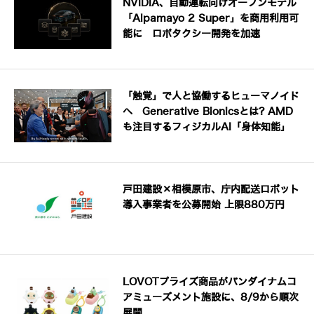
NVIDIA、自動運転向けオープンモデル
「Alpamayo 2 Super」を商用利用可
能に ロボタクシー開発を加速
「触覚」で人と協働するヒューマノイド
へ Generative Bionicsとは? AMD
も注目するフィジカルAI「身体知能」
戸田建設×相模原市、庁内配送ロボット
導入事業者を公募開始 上限880万円
LOVOTプライズ商品がバンダイナムコ
アミューズメント施設に、8/9から順次
展開