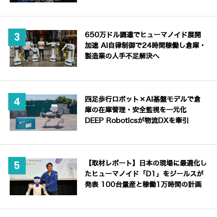
650万ドル調達でヒューマノイド展開
加速 AI自律制御で24時間稼働し倉庫・
製造業の人手不足解決へ
四足歩行ロボット×AI基盤モデルで倉
庫の在庫管理・安全監視を一元化
DEEP Roboticsが物流DXを牽引
【取材レポート】日本の現場に最適化し
たヒューマノイド「D1」をジールスが
発表 100台量産と稼働1万時間の計画