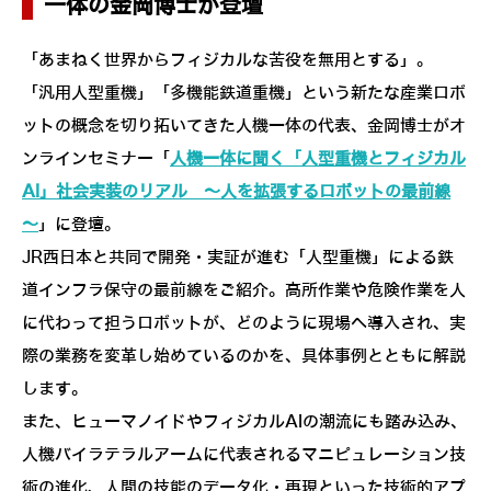
一体の金岡博士が登壇
「あまねく世界からフィジカルな苦役を無用とする」。
「汎用人型重機」「多機能鉄道重機」という新たな産業ロボ
ットの概念を切り拓いてきた人機一体の代表、金岡博士がオ
ンラインセミナー「
人機一体に聞く「人型重機とフィジカル
AI」社会実装のリアル ～人を拡張するロボットの最前線
～
」に登壇。
JR西日本と共同で開発・実証が進む「人型重機」による鉄
道インフラ保守の最前線をご紹介。高所作業や危険作業を人
に代わって担うロボットが、どのように現場へ導入され、実
際の業務を変革し始めているのかを、具体事例とともに解説
します。
また、ヒューマノイドやフィジカルAIの潮流にも踏み込み、
人機バイラテラルアームに代表されるマニピュレーション技
術の進化、人間の技能のデータ化・再現といった技術的アプ