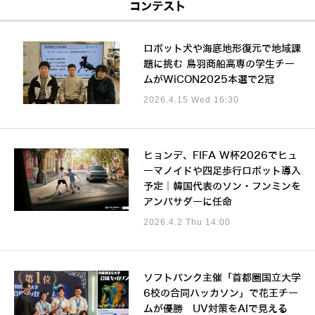
コンテスト
ロボット犬や海底地形復元で地域課
題に挑む 鳥羽商船高専の学生チー
ムがWiCON2025本選で2冠
2026.4.15 Wed 16:30
ヒョンデ、FIFA W杯2026でヒュ
ーマノイドや四足歩行ロボット導入
予定｜韓国代表のソン・フンミンを
アンバサダーに任命
2026.4.2 Thu 14:00
ソフトバンク主催「首都圏国立大学
6校の合同ハッカソン」で花王チー
ムが優勝 UV対策をAIで見える