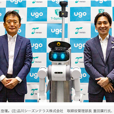
登壇。(左:品川シーズンテラス株式会社 取締役管理部長 重田廣行氏、