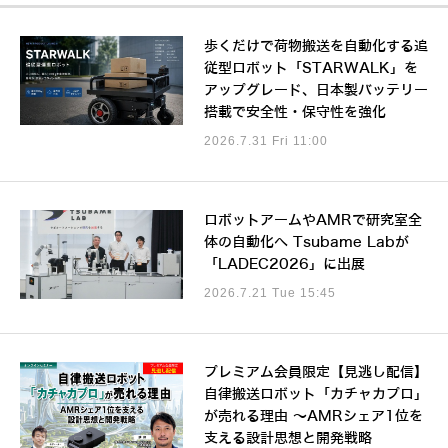
歩くだけで荷物搬送を自動化する追
従型ロボット「STARWALK」を
アップグレード、日本製バッテリー
搭載で安全性・保守性を強化
2026.7.31 Fri 11:00
ロボットアームやAMRで研究室全
体の自動化へ Tsubame Labが
「LADEC2026」に出展
2026.7.21 Tue 15:45
プレミアム会員限定【見逃し配信】
自律搬送ロボット「カチャカプロ」
が売れる理由 ～AMRシェア1位を
支える設計思想と開発戦略