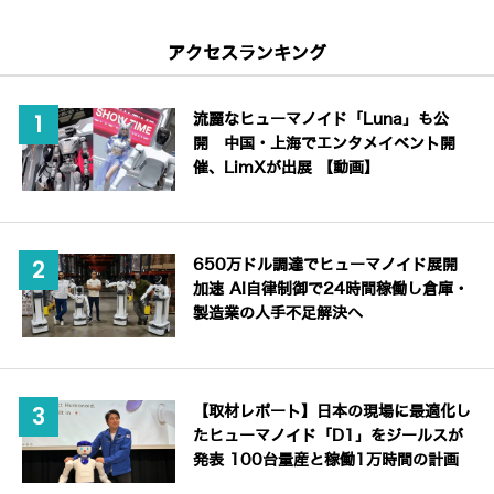
アクセスランキング
流麗なヒューマノイド「Luna」も公
開 中国・上海でエンタメイベント開
催、LimXが出展 【動画】
650万ドル調達でヒューマノイド展開
加速 AI自律制御で24時間稼働し倉庫・
製造業の人手不足解決へ
【取材レポート】日本の現場に最適化し
たヒューマノイド「D1」をジールスが
発表 100台量産と稼働1万時間の計画