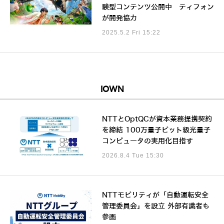
験型コンテンツ公開中 ティフォン
が開発協力
2025.5.2 Fri 15:22
IOWN
NTTとOptQCが資本業務提携契約
を締結 100万量子ビット級光量子
コンピュータの実用化目指す
2026.8.4 Tue 15:30
NTTモビリティが「自動運転安全
管理委員会」を設立 外部有識者も
参画