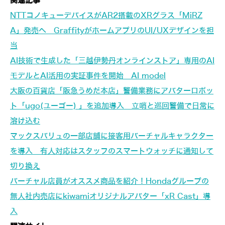
関連記事
NTTコノキューデバイスがAR2搭載のXRグラス「MiRZ
A」発売へ GraffityがホームアプリのUI/UXデザインを担
当
AI技術で生成した「三越伊勢丹オンラインストア」専用のAI
モデルとAI活用の実証事件を開始 AI model
大阪の百貨店「阪急うめだ本店」警備業務にアバターロボッ
ト「ugo(ユーゴー) 」を追加導入 立哨と巡回警備で日常に
溶け込む
マックスバリュの一部店舗に接客用バーチャルキャラクター
を導入 有人対応はスタッフのスマートウォッチに通知して
切り換え
バーチャル店員がオススメ商品を紹介！Hondaグループの
無人社内売店にkiwamiオリジナルアバター「xR Cast」導
入