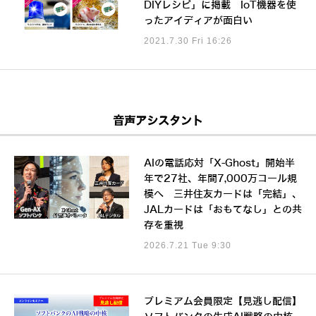
DIYレシピ」に掲載 IoT機器を使
ったアイディアが面白い
2021.7.30 Fri 16:26
音声アシスタント
AIの電話応対「X-Ghost」開始半
年で27社、年間7,000万コール規
模へ 三井住友カードは「完結」、
JALカードは「おもてなし」との共
存を重視
2026.7.21 Tue 9:30
プレミアム会員限定【見逃し配信】