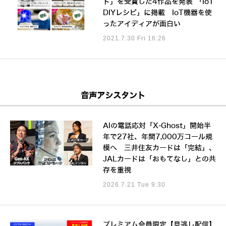
ト」を受賞した4作品を発表 「IoT
DIYレシピ」に掲載 IoT機器を使
ったアイディアが面白い
2021.7.30 Fri 16:26
音声アシスタント
AIの電話応対「X-Ghost」開始半
年で27社、年間7,000万コール規
模へ 三井住友カードは「完結」、
JALカードは「おもてなし」との共
存を重視
2026.7.21 Tue 9:30
プレミアム会員限定【見逃し配信】