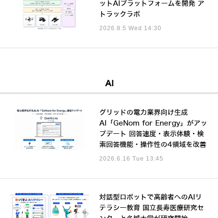
ットAIプラットフォームを開発 ア
トラックラボ
2026.8.5 Wed 14:30
AI
グリッドの電力業界向け生成
AI「GeNom for Energy」がアッ
プデート 回答速度・表示体験・検
索回答機能・操作性の4領域を改善
2026.6.16 Tue 13:45
対話型ロボットで高齢者へのAIリ
テラシー教育 国立長寿医療研究セ