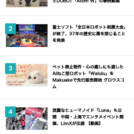
とDOBOT「Atom W」の事例動画
富士ソフト「全日本ロボット相撲大会」
が終了、37年の歴史に幕を閉じること
を発表
ペット禁止物件・心の癒しにも適した
AIねこ型ロボット「Walulu」を
Makuakeで先行販売開始 グロウスコ
ム
流麗なヒューマノイド「Luna」も公
開 中国・上海でエンタメイベント開
催、LimXが出展 【動画】