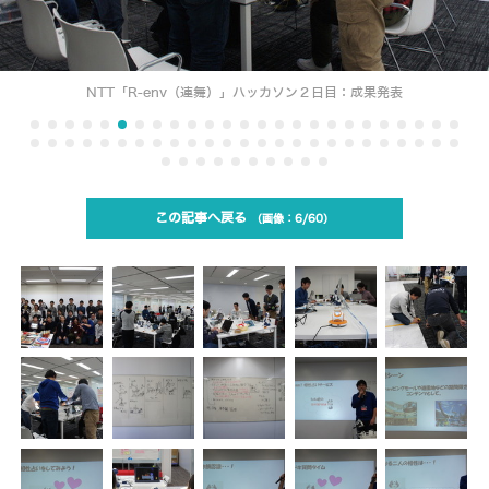
NTT「R-env（連舞）」ハッカソン２日目：成果発表
この記事へ戻る
6/60