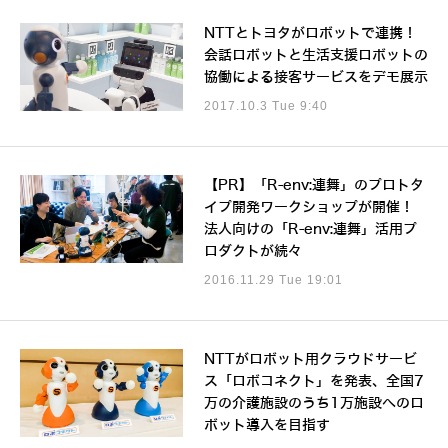
NTTとトヨタがロボットで連携！
会話ロボットと生活支援ロボットの
協働による接客サービスをデモ展示
2017.10.3 Tue 9:40
【PR】「R-env:連舞」のプロトタ
イプ開発ワークショップが開催！
法人向けの「R-env:連舞」活用プ
ロダクトが続々
2016.11.29 Tue 19:01
NTTがロボット用クラウドサービ
ス「ロボコネクト」を発表、全国7
万の介護施設のうち1万施設へのロ
ボット導入を目指す