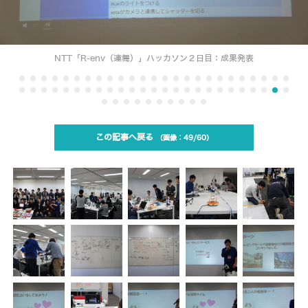
NTT「R-env（連舞）」ハッカソン２日目：成果発表
この記事へ戻る
49/60