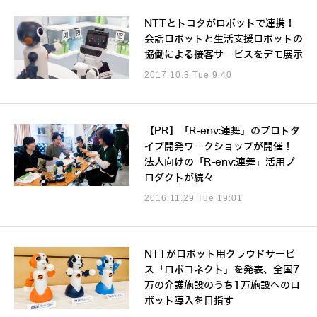
NTTとトヨタがロボットで連携！
会話ロボットと生活支援ロボットの
協働による接客サービスをデモ展示
2017.10.3 Tue 9:40
【PR】「R-env:連舞」のプロトタ
イプ開発ワークショップが開催！
法人向けの「R-env:連舞」活用プ
ロダクトが続々
2016.11.29 Tue 19:01
NTTがロボット用クラウドサービ
ス「ロボコネクト」を発表、全国7
万の介護施設のうち1万施設へのロ
ボット導入を目指す