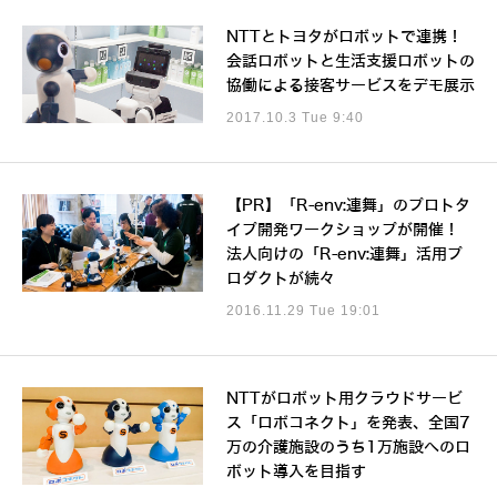
NTTとトヨタがロボットで連携！
会話ロボットと生活支援ロボットの
協働による接客サービスをデモ展示
2017.10.3 Tue 9:40
【PR】「R-env:連舞」のプロトタ
イプ開発ワークショップが開催！
法人向けの「R-env:連舞」活用プ
ロダクトが続々
2016.11.29 Tue 19:01
NTTがロボット用クラウドサービ
ス「ロボコネクト」を発表、全国7
万の介護施設のうち1万施設へのロ
ボット導入を目指す