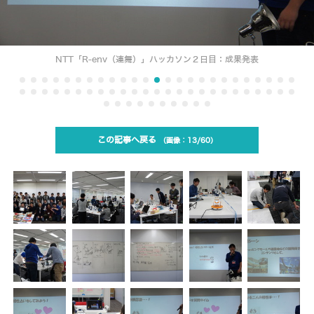
NTT「R-env（連舞）」ハッカソン２日目：成果発表
この記事へ戻る
13/60