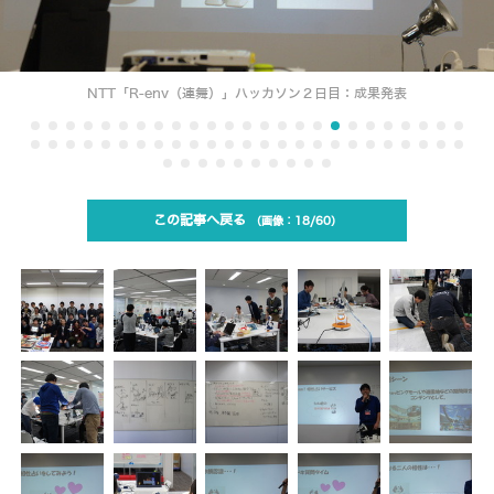
NTT「R-env（連舞）」ハッカソン２日目：成果発表
この記事へ戻る
18/60