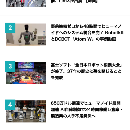
催、LimXが出展 【動画】
事前準備ゼロから48時間でヒューマノ
イドへのシステム統合を完了 Robotkit
とDOBOT「Atom W」の事例動画
富士ソフト「全日本ロボット相撲大会」
が終了、37年の歴史に幕を閉じること
を発表
650万ドル調達でヒューマノイド展開
加速 AI自律制御で24時間稼働し倉庫・
製造業の人手不足解決へ