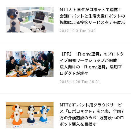
NTTとトヨタがロボットで連携！
会話ロボットと生活支援ロボットの
協働による接客サービスをデモ展示
2017.10.3 Tue 9:40
【PR】「R-env:連舞」のプロトタ
イプ開発ワークショップが開催！
法人向けの「R-env:連舞」活用プ
ロダクトが続々
2016.11.29 Tue 19:01
NTTがロボット用クラウドサービ
ス「ロボコネクト」を発表、全国7
万の介護施設のうち1万施設へのロ
ボット導入を目指す