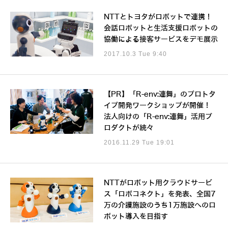
NTTとトヨタがロボットで連携！
会話ロボットと生活支援ロボットの
協働による接客サービスをデモ展示
2017.10.3 Tue 9:40
【PR】「R-env:連舞」のプロトタ
イプ開発ワークショップが開催！
法人向けの「R-env:連舞」活用プ
ロダクトが続々
2016.11.29 Tue 19:01
NTTがロボット用クラウドサービ
ス「ロボコネクト」を発表、全国7
万の介護施設のうち1万施設へのロ
ボット導入を目指す