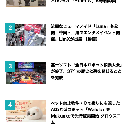
とDOBOT「Atom W」の事例動画
流麗なヒューマノイド「Luna」も公
開 中国・上海でエンタメイベント開
催、LimXが出展 【動画】
富士ソフト「全日本ロボット相撲大会」
が終了、37年の歴史に幕を閉じること
を発表
ペット禁止物件・心の癒しにも適した
AIねこ型ロボット「Walulu」を
Makuakeで先行販売開始 グロウスコ
ム