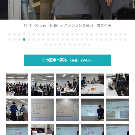
NTT「R-env（連舞）」ハッカソン２日目：成果発表
この記事へ戻る
29/60