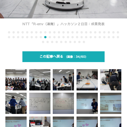
NTT「R-env（連舞）」ハッカソン２日目：成果発表
この記事へ戻る
34/60