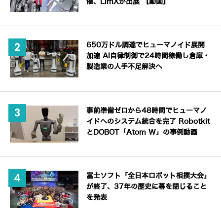
催、LimXが出展 【動画】
650万ドル調達でヒューマノイド展開
加速 AI自律制御で24時間稼働し倉庫・
製造業の人手不足解決へ
事前準備ゼロから48時間でヒューマノ
イドへのシステム統合を完了 Robotkit
とDOBOT「Atom W」の事例動画
富士ソフト「全日本ロボット相撲大会」
が終了、37年の歴史に幕を閉じること
を発表