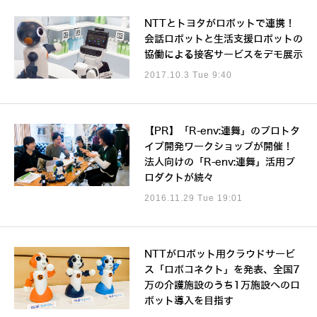
NTTとトヨタがロボットで連携！
会話ロボットと生活支援ロボットの
協働による接客サービスをデモ展示
2017.10.3 Tue 9:40
【PR】「R-env:連舞」のプロトタ
イプ開発ワークショップが開催！
法人向けの「R-env:連舞」活用プ
ロダクトが続々
2016.11.29 Tue 19:01
NTTがロボット用クラウドサービ
ス「ロボコネクト」を発表、全国7
万の介護施設のうち1万施設へのロ
ボット導入を目指す