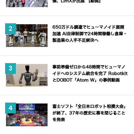
催、LimXが出展 【動画】
650万ドル調達でヒューマノイド展開
加速 AI自律制御で24時間稼働し倉庫・
製造業の人手不足解決へ
事前準備ゼロから48時間でヒューマノ
イドへのシステム統合を完了 Robotkit
とDOBOT「Atom W」の事例動画
富士ソフト「全日本ロボット相撲大会」
が終了、37年の歴史に幕を閉じること
を発表