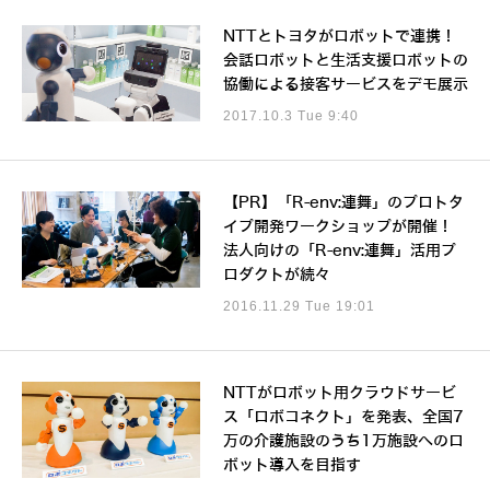
NTTとトヨタがロボットで連携！
会話ロボットと生活支援ロボットの
協働による接客サービスをデモ展示
2017.10.3 Tue 9:40
【PR】「R-env:連舞」のプロトタ
イプ開発ワークショップが開催！
法人向けの「R-env:連舞」活用プ
ロダクトが続々
2016.11.29 Tue 19:01
NTTがロボット用クラウドサービ
ス「ロボコネクト」を発表、全国7
万の介護施設のうち1万施設へのロ
ボット導入を目指す