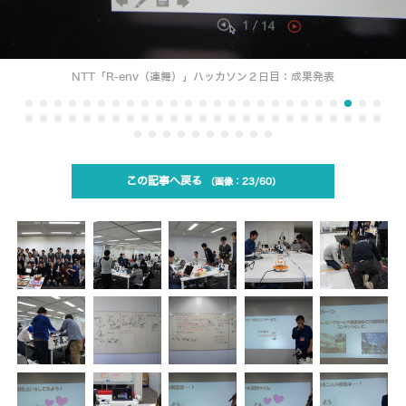
NTT「R-env（連舞）」ハッカソン２日目：成果発表
この記事へ戻る
23/60