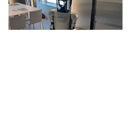
人とヒューマノイドが「餅つき」で協調作業 Black
AIが「HUMANOID HACK TOKYO」に参加
2026.6.2 Tue 16:00
アクセスランキング
a」も公開 中国・上海でエンタメイベント開催、LimXが出展 【動画】