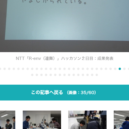
NTT「R-env（連舞）」ハッカソン２日目：成果発表
この記事へ戻る
35/60