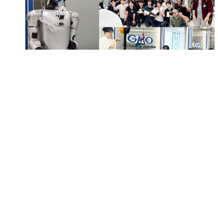
ヒューマノイドの社会実装を競う「Humanoid Hack
Tokyo 2」 フィジカルAI活用の災害救助ロボットが
優勝
2026.7.19 Sun 10:00
流麗なヒューマノイド「Lun