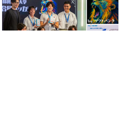
ソフトバンク主催「首都圏国立大学6校の合同ハッカ
ソン」で花王チームが優勝 UV対策をAIで見える
化、「ネイティブAI世代」の挑戦
2025.9.22 Mon 15:58