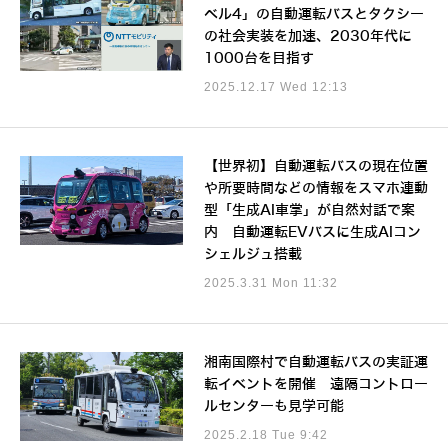
ベル4」の自動運転バスとタクシー
の社会実装を加速、2030年代に
1000台を目指す
2025.12.17 Wed 12:13
【世界初】自動運転バスの現在位置
や所要時間などの情報をスマホ連動
型「生成AI車掌」が自然対話で案
内 自動運転EVバスに生成AIコン
シェルジュ搭載
2025.3.31 Mon 11:32
湘南国際村で自動運転バスの実証運
転イベントを開催 遠隔コントロー
ルセンターも見学可能
2025.2.18 Tue 9:42