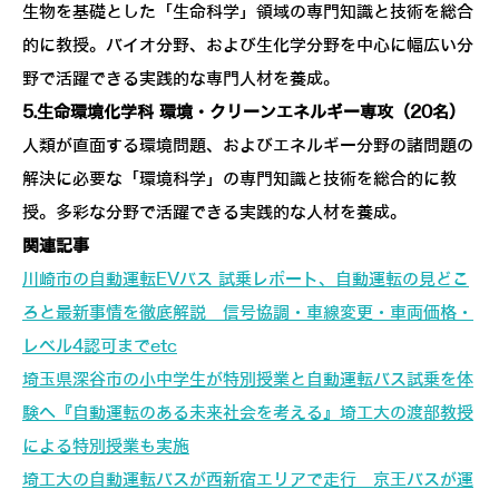
生物を基礎とした「生命科学」領域の専門知識と技術を総合
的に教授。バイオ分野、および生化学分野を中心に幅広い分
野で活躍できる実践的な専門人材を養成。
5.生命環境化学科 環境・クリーンエネルギー専攻（20名）
人類が直面する環境問題、およびエネルギー分野の諸問題の
解決に必要な「環境科学」の専門知識と技術を総合的に教
授。多彩な分野で活躍できる実践的な人材を養成。
関連記事
川崎市の自動運転EVバス 試乗レポート、自動運転の見どこ
ろと最新事情を徹底解説 信号協調・車線変更・車両価格・
レベル4認可までetc
埼玉県深谷市の小中学生が特別授業と自動運転バス試乗を体
験へ『自動運転のある未来社会を考える』埼工大の渡部教授
による特別授業も実施
埼工大の自動運転バスが西新宿エリアで走行 京王バスが運