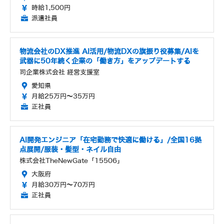
時給1,500円
派遣社員
物流会社のDX推進 AI活用/物流DXの旗振り役募集/AIを
武器に50年続く企業の「働き方」をアップデートする
司企業株式会社 経営支援室
愛知県
月給25万円～35万円
正社員
AI開発エンジニア「在宅勤務で快適に働ける」/全国16拠
点展開/服装・髪型・ネイル自由
株式会社TheNewGate「15506」
大阪府
月給30万円～70万円
正社員